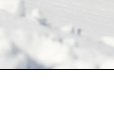
©
schwarz-koenig.at