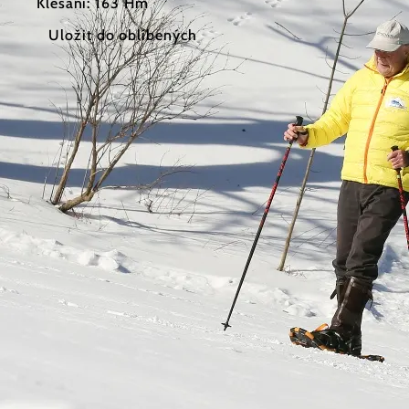
Klesání: 163 Hm
Uložit do oblíbených