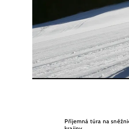
©
schwarz-koenig.at
Příjemná túra na sněžni
krajiny.