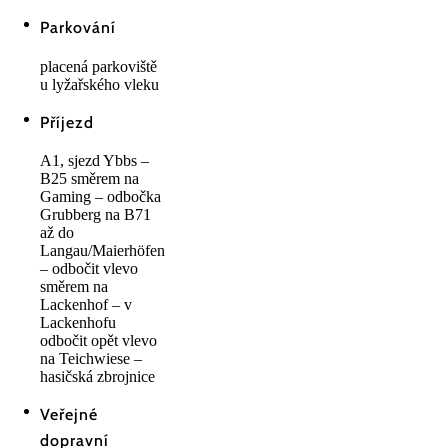
Parkování
placená parkoviště
u lyžařského vleku
Příjezd
A1, sjezd Ybbs –
B25 směrem na
Gaming – odbočka
Grubberg na B71
až do
Langau/Maierhöfen
– odbočit vlevo
směrem na
Lackenhof – v
Lackenhofu
odbočit opět vlevo
na Teichwiese –
hasičská zbrojnice
Veřejné
dopravní