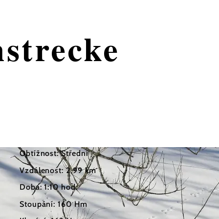
strecke
Obtížnost: Střední
Vzdálenost: 2,99 km
Doba: 1:10 hod.
Stoupání: 160 Hm