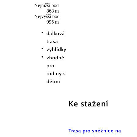
Nejnižší bod
868 m
Nejvyšší bod
995 m
dálková
trasa
vyhlídky
vhodné
pro
rodiny s
dětmi
Ke stažení
Trasa pro sněžnice na