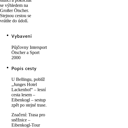
slunci a pokochat
se výhledem na
Großer Ötscher.
Stejnou cestou se
vrátíte do údolí.
Vybavení
Půjčovny Intersport
Ötscher a Sport
2000
Popis cesty
U Bellingu, poblíž
„Junges Hotel
Lackenhof“ – lesní
cesta lesem –
Eibenkogl – sestup
zpět po stejné trase.
Značení: Trasa pro
sněžnice –
Eibenkogl-Tour