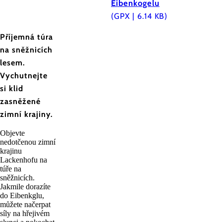
Eibenkogelu
(GPX | 6.14 KB)
Příjemná túra
na sněžnicích
lesem.
Vychutnejte
si klid
zasněžené
zimní krajiny.
Objevte
nedotčenou zimní
krajinu
Lackenhofu na
túře na
sněžnicích.
Jakmile dorazíte
do Eibenkglu,
můžete načerpat
síly na hřejivém