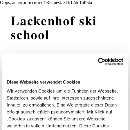
Oops, an error occurred! Request: 31612dc16f94a
Lackenhof ski
school
Add to favorites
Diese Webseite verwendet Cookies
Wir verwenden Cookies um die Funktion der Webseite,
With our Lackenhof ski school & Sport 2000 Ötscher ski
rental, we offer you a service and a quality that are that
Statistiken, sowie auf Ihre Interessen zugeschnittene
little bit extra special to ensure a beautiful, unforgettable
Inhalte, zu ermöglichen. Eine Weitergabe dieser Daten
skiing bliss. With our trained ski instructor team, you’re
erfolgt ausschließlich pseudonymisiert. Mit Klick auf
always in good hands right from the start of the season.
Learning to ski with fun and games is always our top
„Cookies zulassen“ können Sie unsere Webseite
priority.
weiterhin in vollem Umfang nutzen. Diese Cookies