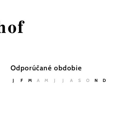
hof
Odporúčané obdobie
J
F
M
A
M
J
J
A
S
O
N
D