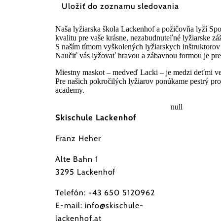
Uložiť do zoznamu sledovania
Naša lyžiarska škola Lackenhof a požičovňa lyží Sp
kvalitu pre vaše krásne, nezabudnuteľné lyžiarske záž
S naším tímom vyškolených lyžiarskych inštruktorov 
Naučiť vás lyžovať hravou a zábavnou formou je pre 
Miestny maskot – medveď Lacki – je medzi deťmi ve
Pre našich pokročilých lyžiarov ponúkame pestrý p
academy.
null
Skischule Lackenhof
Franz Heher
Alte Bahn 1
3295 Lackenhof
Telefón:
+43 650 5120962
E-mail:
info@skischule-
lackenhof.at