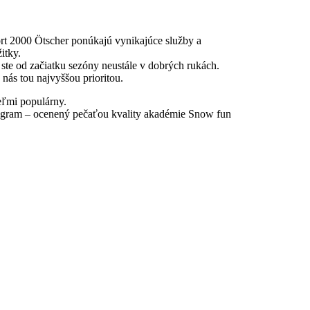
ort 2000 Ötscher ponúkajú vynikajúce služby a
itky.
ste od začiatku sezóny neustále v dobrých rukách.
nás tou najvyššou prioritou.
ľmi populárny.
rogram – ocenený pečaťou kvality akadémie Snow fun