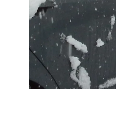
©
Franz Heher