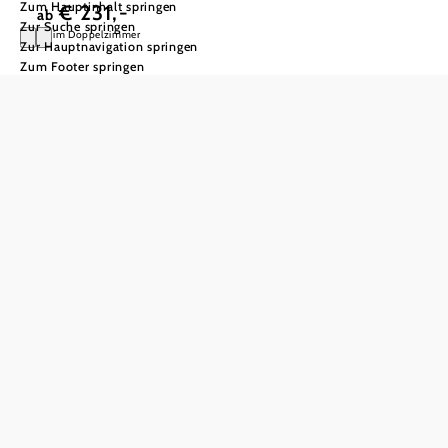
Zum Hauptinhalt springen
€ 231,-
ab
Zur Suche springen
pP im Doppelzimmer
Zur Hauptnavigation springen
Zum Footer springen
Wanderglück in
den Ybbstaler
Alpen
Die unberührte und ursprüngliche
Natur entdecken.
Im Angebot
inkludiert: