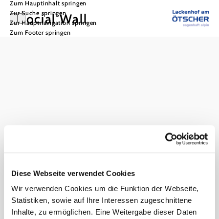
Zum Hauptinhalt springen
Zur Suche springen
Social Wall
Zur Hauptnavigation springen
Zum Footer springen
Hochkar & Ötscher Tourismus GmbH
Noch Fragen? Wir helfen dir gerne weiter.
+43 50 138 300
info@oetscher.at
Diese Webseite verwendet Cookies
Jobs
Newsletter
Karte & Touren
Wir verwenden Cookies um die Funktion der Webseite,
Impressum
Datenschutz
AGB
Haftungsausschluss
Barrierefreiheit
Statistiken, sowie auf Ihre Interessen zugeschnittene
Inhalte, zu ermöglichen. Eine Weitergabe dieser Daten