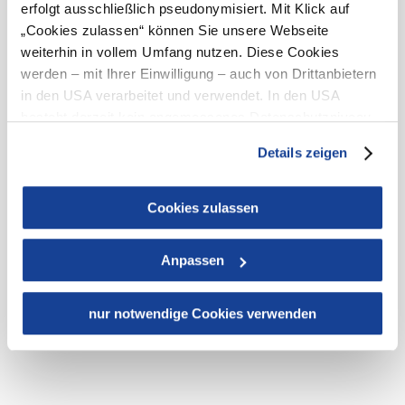
erfolgt ausschließlich pseudonymisiert. Mit Klick auf
„Cookies zulassen“ können Sie unsere Webseite
weiterhin in vollem Umfang nutzen. Diese Cookies
werden – mit Ihrer Einwilligung – auch von Drittanbietern
in den USA verarbeitet und verwendet. In den USA
Copyright © Hochkar & Ötscher Tourismus GmbH
besteht derzeit kein angemessenes Datenschutzniveau,
und es ist nicht ausgeschlossen, dass staatliche
Details zeigen
Sicherheitsbehörden entsprechende Anordnungen
gegenüber den Drittanbietern (Google und Meta
Platforms, Inc.) treffen, um Zugriff zu Daten zu Kontroll-
Noch mehr
Cookies zulassen
und Überwachungszwecken zu erhalten. Dagegen gibt es
Bergerlebnisse
keine wirksamen Rechtsbehelfe und
in
Anpassen
Rechtsschutzmöglichkeiten. Zudem werden von den
Niederösterreich
USA keine geeigneten Garantien für den Schutz
entdecken...
personenbezogener Daten gewährt. Wir leiten nur Ihre IP-
nur notwendige Cookies verwenden
Adresse (in gekürzter Form, sodass keine eindeutige
Zuordnung möglich ist) sowie technische Informationen
wie Browser, Internetanbieter, Endgerät und
Bildschirmauflösung an Google bzw. Meta weiter. Weitere