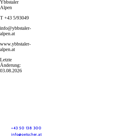
Ybbstaler
Alpen
T +43 5/93049
info@ybbstaler-
alpen.at
www.ybbstaler-
alpen.at
Letzte
Änderung:
03.08.2026
Hochkar & Ötscher Tourismus GmbH
Noch Fragen? Wir helfen dir gerne weiter.
+43 50 138 300
info@oetscher.at