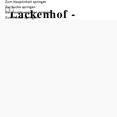
Zum Hauptinhalt springen
Zur Suche springen
Lackenhof -
Zur Hauptnavigation springen
Zum Footer springen
Feldwiesalm -
Erlaufsee
Wandertour ausgehend von
Lackenhof, Weitental
Schwierigkeit: mittel
Distanz: 16,16 km
Dauer: 6:00 h
Aufstieg: 762 Hm
Abstieg: 753 Hm
In Merkliste speichern