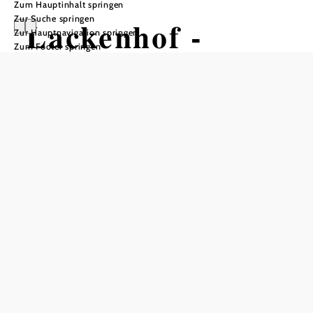
Zum Hauptinhalt springen
Zur Suche springen
Lackenhof -
Zur Hauptnavigation springen
Zum Footer springen
Ötscher-
Tropfsteinhöhle -
Schindlhütte
Wandertour ausgehend von
Lackenhof, Ortszentrum
Schwierigkeit: mittel
Distanz: 10,18 km
Dauer: 3:07 h
Aufstieg: 178 Hm
Abstieg: 541 Hm
In Merkliste speichern