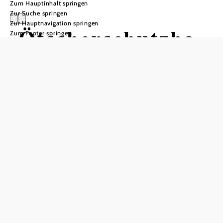
Zum Hauptinhalt springen
Zur Suche springen
Zur Hauptnavigation springen
Ötscherschutzha
Zum Footer springen
us
In Merkliste speichern
Das Ötscherschutzhaus (1.418 m) liegt direkt an der
Bergstation des Doppelsessellifts Großer Ötscher und ist
eine beliebte Einkehrstation für Bergfreunde und Skifahrer.
Die Pächter Walter Zeilberger & Hanni
Griesser verwöhnen ihre Hüttengäste mit regionalen
Schmankerln je nach Saison. Zur Übernachtung (80