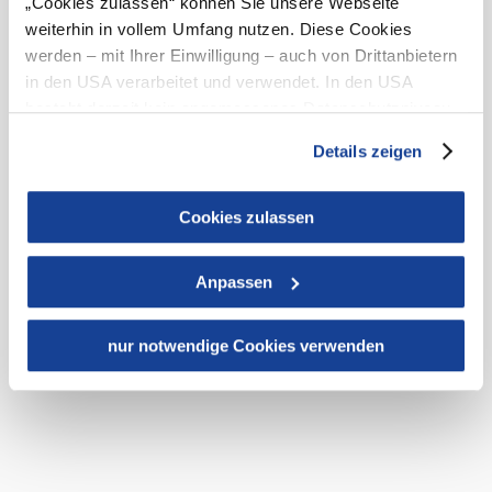
„Cookies zulassen“ können Sie unsere Webseite
weiterhin in vollem Umfang nutzen. Diese Cookies
werden – mit Ihrer Einwilligung – auch von Drittanbietern
in den USA verarbeitet und verwendet. In den USA
besteht derzeit kein angemessenes Datenschutzniveau,
und es ist nicht ausgeschlossen, dass staatliche
Details zeigen
Sicherheitsbehörden entsprechende Anordnungen
gegenüber den Drittanbietern (Google und Meta
Platforms, Inc.) treffen, um Zugriff zu Daten zu Kontroll-
Cookies zulassen
und Überwachungszwecken zu erhalten. Dagegen gibt es
keine wirksamen Rechtsbehelfe und
Anpassen
Rechtsschutzmöglichkeiten. Zudem werden von den
USA keine geeigneten Garantien für den Schutz
personenbezogener Daten gewährt. Wir leiten nur Ihre IP-
nur notwendige Cookies verwenden
Adresse (in gekürzter Form, sodass keine eindeutige
Zuordnung möglich ist) sowie technische Informationen
wie Browser, Internetanbieter, Endgerät und
Bildschirmauflösung an Google bzw. Meta weiter. Weitere
Details betreffend Cookies und einer möglichen späteren