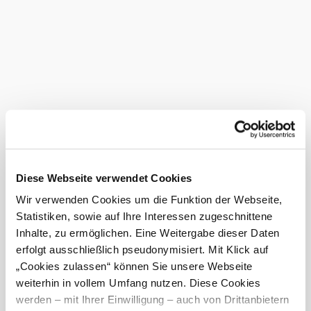
ausschließlich für den Kauf von
Leistungen im Webshop des
Betreibers verwendet werden. Der
Wert des Gutscheins wird dabei
auf den ausgewiesenen
Rechnungsbetrag angerechnet.
Übersteigt der Wert der
gewählten Leistung oder
Leistungen den Wert des
Gutscheins, kann der
Differenzbetrag mit jeder anderen
gültigen Zahlungsmethode
Diese Webseite verwendet Cookies
beglichen werden. Übersteigt der
Wert des Gutscheins den Wert der
Wir verwenden Cookies um die Funktion der Webseite,
gewählten Leistungen, verbleibt
Statistiken, sowie auf Ihre Interessen zugeschnittene
ein Restguthaben am Gutschein.
Inhalte, zu ermöglichen. Eine Weitergabe dieser Daten
Gutscheine sind grundsätzlich 30
erfolgt ausschließlich pseudonymisiert. Mit Klick auf
Jahre lang gültig, sofern im
„Cookies zulassen“ können Sie unsere Webseite
Einzelfall nicht aufgrund einer
weiterhin in vollem Umfang nutzen. Diese Cookies
sachlichen Rechtfertigung eine
werden – mit Ihrer Einwilligung – auch von Drittanbietern
kürzere Geltungsdauer vereinbart